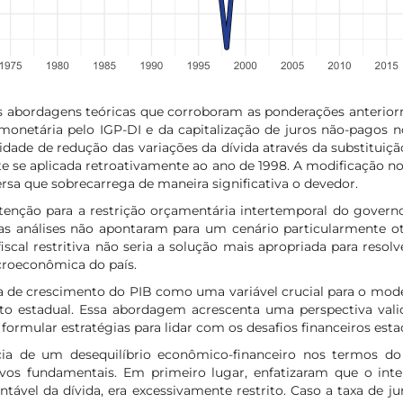
s abordagens teóricas que corroboram as ponderações anteriorm
 monetária pelo IGP-DI e da capitalização de juros não-pagos
idade de redução das variações da dívida através da substituiç
te se aplicada retroativamente ao ano de 1998. A modificação no
rsa que sobrecarrega de maneira significativa o devedor.
tenção para a restrição orçamentária intertemporal do governo
as análises não apontaram para um cenário particularmente ot
scal restritiva não seria a solução mais apropriada para resolv
croeconômica do país.
a de crescimento do PIB como uma variável crucial para o model
nto estadual. Essa abordagem acrescenta uma perspectiva vali
rmular estratégias para lidar com os desafios financeiros esta
tência de um desequilíbrio econômico-financeiro nos termos d
vos fundamentais. Em primeiro lugar, enfatizaram que o inte
ável da dívida, era excessivamente restrito. Caso a taxa de juro