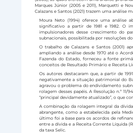
Marques Júnior (2005 e 2011), Marquetti e Nova 
Calazans e Santos (2021) trazem uma análise 
Moura Neto (1994) oferece uma análise 
significativo a partir de 1981 e 1982. O 
impulsionadores desse crescimento do pas
subnacionais, possibilitada por resoluções 
O trabalho de Calazans e Santos (2001) ap
ampliando a análise desde 1970 até o Acord
Fazenda do Estado, forneceu a fonte primá
conceitos de Resultado Primário e Receita Lí
Os autores destacaram que, a partir de 1991
negativamente a situação patrimonial do B
agravou o problema do endividamento subnacio
rolagem desses papéis. A Resolução n.º 11/9
“principal devidamente atualizado”, o que con
A combinação da rolagem integral da dívida
abrangente, como a estabelecida pela Medid
último foi a base para os acordos de refina
entre a dívida e a Receita Corrente Líquida (
da taxa Selic.