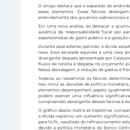
O artigo destaca que a expansão do endivida
esses elementos. Esses fatores abrangem 
endividamento dos governos subnacionais e a
Em uma nova análise, ao destacar a acumula
ausência de responsabilidade fiscal por par
expansionistas do gasto público e a geração
Durante esse extenso período, a dívida esta
reais. Essa escalada equivale a uma taxa an
divergente daquela apresentada por Calazans 
fluxos de receita e despesa no orçamento p
Nessa abordagem, a redução de gastos é fre
Todavia, ao reexaminar os fatores determina
Isso inclui as decisões de política monetári
elementos desempenham papéis igualmente si
podem exercer uma influência significativ
compreensão abrangente desses fatores é essen
O gráfico abaixo ilustra as trajetórias compa
a dívida registrou um aumento significativo
para 14,1%, resultado do refinanciamento esta
devido à política monetária do Banco Centr