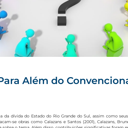
ara Além do Convencional
ca da dívida do Estado do Rio Grande do Sul, assim como seu
acam-se obras como Calazans e Santos (2001), Calazans, Brun
 sobre o tema. Além disso, contribuições significativas foram 