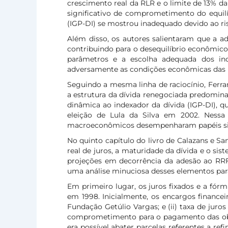
crescimento real da RLR e o limite de 13% da
significativo de comprometimento do equilí
(IGP-DI) se mostrou inadequado devido ao r
Além disso, os autores salientaram que a a
contribuindo para o desequilíbrio econômico-
parâmetros e a escolha adequada dos inde
adversamente as condições econômicas das p
Seguindo a mesma linha de raciocínio, Ferrar
a estrutura da dívida renegociada predomi
dinâmica ao indexador da dívida (IGP-DI), q
eleição de Lula da Silva em 2002. Nessa 
macroeconômicos desempenharam papéis signi
No quinto capítulo do livro de Calazans e S
real de juros, a maturidade da dívida e o s
projeções em decorrência da adesão ao RRF,
uma análise minuciosa desses elementos par
Em primeiro lugar, os juros fixados e a fór
em 1998. Inicialmente, os encargos financei
Fundação Getúlio Vargas; e (ii) taxa de jur
comprometimento para o pagamento das obriga
era possível abater parcelas referentes a ref