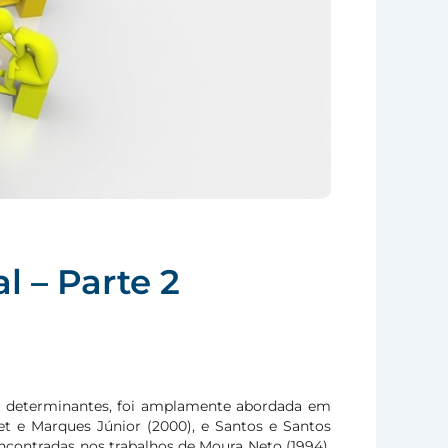
 – Parte 2
s determinantes, foi amplamente abordada em
et e Marques Júnior (2000), e Santos e Santos
encontradas nos trabalhos de Moura Neto (1994),