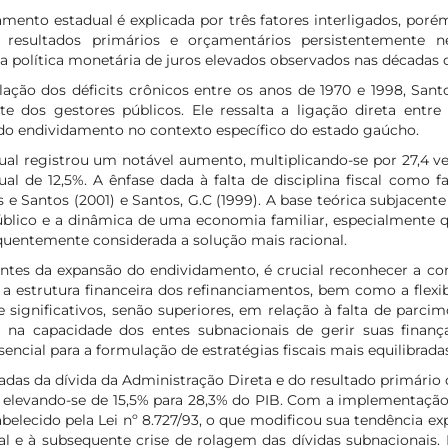
mento estadual é explicada por três fatores interligados, por
resultados primários e orçamentários persistentemente neg
 política monetária de juros elevados observados nas décadas d
ção dos déficits crônicos entre os anos de 1970 e 1998, Sant
te dos gestores públicos. Ele ressalta a ligação direta entr
 do endividamento no contexto específico do estado gaúcho.
dual registrou um notável aumento, multiplicando-se por 27,4 v
ual de 12,5%. A ênfase dada à falta de disciplina fiscal como
e Santos (2001) e Santos, G.C (1999). A base teórica subjacente
úblico e a dinâmica de uma economia familiar, especialmente q
quentemente considerada a solução mais racional.
ntes da expansão do endividamento, é crucial reconhecer a com
a, a estrutura financeira dos refinanciamentos, bem como a flexi
gnificativos, senão superiores, em relação à falta de parcim
a na capacidade dos entes subnacionais de gerir suas finanç
cial para a formulação de estratégias fiscais mais equilibradas
radas da dívida da Administração Direta e do resultado primário
, elevando-se de 15,5% para 28,3% do PIB. Com a implementação
belecido pela Lei nº 8.727/93, o que modificou sua tendência exp
al e à subsequente crise de rolagem das dívidas subnacionais.