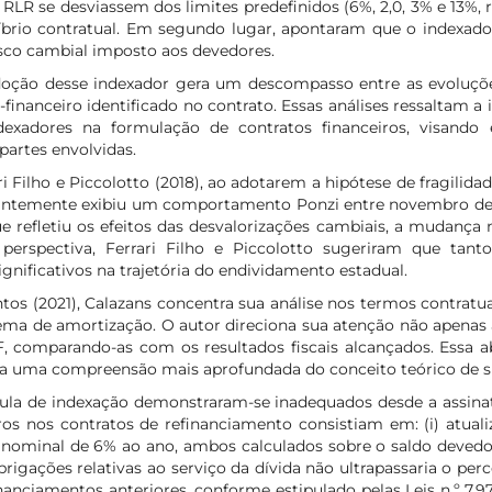
 RLR se desviassem dos limites predefinidos (6%, 2,0, 3% e 13%, 
brio contratual. Em segundo lugar, apontaram que o indexador
isco cambial imposto aos devedores.
doção desse indexador gera um descompasso entre as evoluçõe
financeiro identificado no contrato. Essas análises ressaltam a 
xadores na formulação de contratos financeiros, visando 
artes envolvidas.
i Filho e Piccolotto (2018), ao adotarem a hipótese de fragilida
nantemente exibiu um comportamento Ponzi entre novembro de 1
ue refletiu os efeitos das desvalorizações cambiais, a mudança
perspectiva, Ferrari Filho e Piccolotto sugeriram que tant
ficativos na trajetória do endividamento estadual.
antos (2021), Calazans concentra sua análise nos termos contrat
istema de amortização. O autor direciona sua atenção não apenas
 comparando-as com os resultados fiscais alcançados. Essa a
a uma compreensão mais aprofundada do conceito teórico de sus
mula de indexação demonstraram-se inadequados desde a assina
ros nos contratos de refinanciamento consistiam em: (i) atual
os nominal de 6% ao ano, ambos calculados sobre o saldo devedor
ções relativas ao serviço da dívida não ultrapassaria o perce
inanciamentos anteriores, conforme estipulado pelas Leis n.º 7.