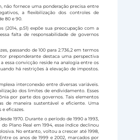
ém, não fornece uma ponderação precisa entre
ativos, a flexibilização dos controles de
e 80 e 90.
os (2014, p.51) expõe sua preocupação com a
e essa falta de responsabilidade de governos
ezes, passando de 100 para 2.736,2 em termos
 fator preponderante destaca uma perspectiva
 a essa convicção reside na analogia entre os
uando há restrições à elevação de impostos.
plexa interconexão entre diversas variáveis.
bilização dos limites de endividamento. Esses
ônia por parte dos governos. Tais elementos
as de maneira sustentável e eficiente. Uma
 e eficazes.
 desde 1970. Durante o período de 1990 a 1993,
 do Plano Real em 1994, esse índice declinou
losiva. No entanto, voltou a crescer até 1998,
 Entre os anos de 1999 e 2002, marcados por