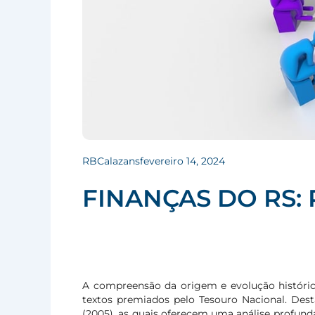
RBCalazans
fevereiro 14, 2024
FINANÇAS DO RS: P
A compreensão da origem e evolução históri
textos premiados pelo Tesouro Nacional. Dest
(2005), as quais oferecem uma análise profunda