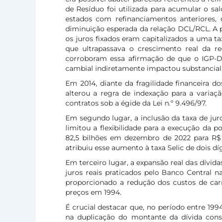
de Resíduo foi utilizada para acumular o sa
estados com refinanciamentos anteriores,
diminuição esperada da relação DCL/RCL. A p
os juros fixados eram capitalizados a uma ta
que ultrapassava o crescimento real da rec
corroboram essa afirmação de que o IGP-D
cambial indiretamente impactou substancialm
Em 2014, diante da fragilidade financeira d
alterou a regra de indexação para a varia
contratos sob a égide da Lei n.º 9.496/97.
Em segundo lugar, a inclusão da taxa de jur
limitou a flexibilidade para a execução da 
82,5 bilhões em dezembro de 2022 para R$ 
atribuiu esse aumento à taxa Selic de dois díg
Em terceiro lugar, a expansão real das dívid
juros reais praticados pelo Banco Central 
proporcionado a redução dos custos de car
preços em 1994.
É crucial destacar que, no período entre 1994
na duplicação do montante da dívida conso