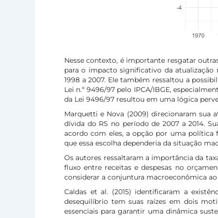
Nesse contexto, é importante resgatar outra
para o impacto significativo da atualização
1998 a 2007. Ele também ressaltou a possibil
Lei n.º 9496/97 pelo IPCA/IBGE, especialmen
da Lei 9496/97 resultou em uma lógica perve
Marquetti e Nova (2009) direcionaram sua a
dívida do RS no período de 2007 a 2014. Su
acordo com eles, a opção por uma política fi
que essa escolha dependeria da situação ma
Os autores ressaltaram a importância da tax
fluxo entre receitas e despesas no orçame
considerar a conjuntura macroeconômica ao fo
Caldas et al. (2015) identificaram a exis
desequilíbrio tem suas raízes em dois moti
essenciais para garantir uma dinâmica sustent