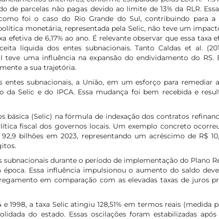
ldo de parcelas não pagas devido ao limite de 13% da RLR. Es
 como foi o caso do Rio Grande do Sul, contribuindo para a 
olítica monetária, representada pela Selic, não teve um impacto
xa efetiva de 6,17% ao ano. É relevante observar que essa taxa 
eita líquida dos entes subnacionais. Tanto Caldas et al. (201
I teve uma influência na expansão do endividamento do RS. 
ente a sua trajetória.
os entes subnacionais, a União, em um esforço para remediar 
ção da Selic e do IPCA. Essa mudança foi bem recebida e re
os básica (Selic) na fórmula de indexação dos contratos refina
política fiscal dos governos locais. Um exemplo concreto oco
92,9 bilhões em 2023, representando um acréscimo de R$ 10,4
itos.
as subnacionais durante o período de implementação do Plano Rea
na época. Essa influência impulsionou o aumento do saldo deve
regamento em comparação com as elevadas taxas de juros prati
 e 1998, a taxa Selic atingiu 128,51% em termos reais (medida p
lidada do estado. Essas oscilações foram estabilizadas após