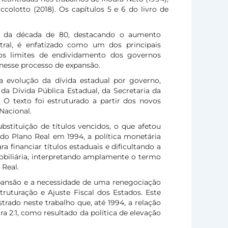
iccolotto (2018). Os capítulos 5 e 6 do livro de
o da década de 80, destacando o aumento
ntral, é enfatizado como um dos principais
dos limites de endividamento dos governos
nesse processo de expansão.
a evolução da dívida estadual por governo,
a Dívida Pública Estadual, da Secretaria da
O texto foi estruturado a partir dos novos
Nacional.
bstituição de títulos vencidos, o que afetou
o Plano Real em 1994, a política monetária
 financiar títulos estaduais e dificultando a
mobiliária, interpretando amplamente o termo
 Real.
xpansão e a necessidade de uma renegociação
ruturação e Ajuste Fiscal dos Estados. Este
rado neste trabalho que, até 1994, a relação
ra 2:1, como resultado da política de elevação