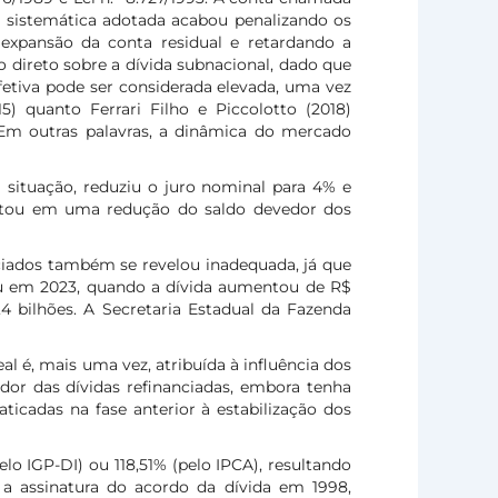
sa sistemática adotada acabou penalizando os
expansão da conta residual e retardando a
 direto sobre a dívida subnacional, dado que
efetiva pode ser considerada elevada, uma vez
5) quanto Ferrari Filho e Piccolotto (2018)
Em outras palavras, a dinâmica do mercado
a situação, reduziu o juro nominal para 4% e
sultou em uma redução do saldo devedor dos
nciados também se revelou inadequada, já que
rreu em 2023, quando a dívida aumentou de R$
 bilhões. A Secretaria Estadual da Fazenda
l é, mais uma vez, atribuída à influência dos
dor das dívidas refinanciadas, embora tenha
cadas na fase anterior à estabilização dos
elo IGP-DI) ou 118,51% (pelo IPCA), resultando
 a assinatura do acordo da dívida em 1998,