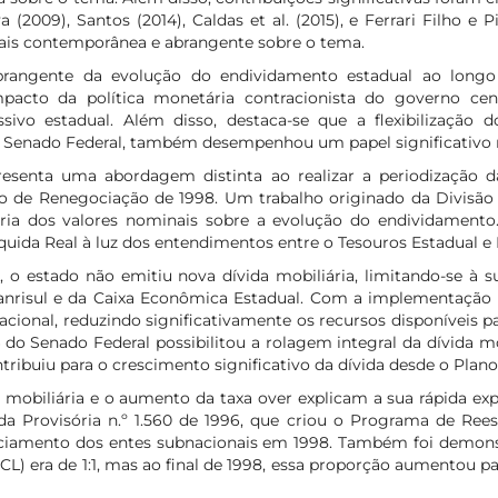
(2009), Santos (2014), Caldas et al. (2015), e Ferrari Filho e P
mais contemporânea e abrangente sobre o tema.
abrangente da evolução do endividamento estadual ao long
impacto da política monetária contracionista do governo ce
sivo estadual. Além disso, destaca-se que a flexibilização 
do Senado Federal, também desempenhou um papel significativo 
resenta uma abordagem distinta ao realizar a periodização d
o de Renegociação de 1998. Um trabalho originado da Divisão d
ria dos valores nominais sobre a evolução do endividamento. 
quida Real à luz dos entendimentos entre o Tesouros Estadual e 
, o estado não emitiu nova dívida mobiliária, limitando-se à su
anrisul e da Caixa Econômica Estadual. Com a implementação d
nal, reduzindo significativamente os recursos disponíveis para
4 do Senado Federal possibilitou a rolagem integral da dívida 
tribuiu para o crescimento significativo da dívida desde o Plano
 mobiliária e o aumento da taxa over explicam a sua rápida e
a Provisória n.º 1.560 de 1996, que criou o Programa de Reest
nciamento dos entes subnacionais em 1998. Também foi demonst
RCL) era de 1:1, mas ao final de 1998, essa proporção aumentou pa