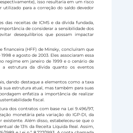
respectivamente), isso resultaria em um risco
 utilizado para a correção do saldo devedor
s das receitas de ICMS e da dívida fundada,
importância de considerar a sensibilidade dos
evitar desequilíbrios que possam impactar
de financeira (HFF) de Minsky, concluíram que
998 e agosto de 2003. Eles associaram essa
 no regime em janeiro de 1999 e o cenário de
o a estrutura da dívida quanto os eventos
uais, dando destaque a elementos como a taxa
 à sua estrutura atual, mas também para suas
bordagem enfatiza a importância de realizar
tentabilidade fiscal.
tura dos contratos com base na Lei 9.496/97,
ização monetária pela variação do IGP-DI, da
 existente. Além disso, estabeleceu-se que o
ntual de 13% da Receita Líquida Real. Assim,
976/1989 e Lei n.º 8.727/1993. A conta chamada