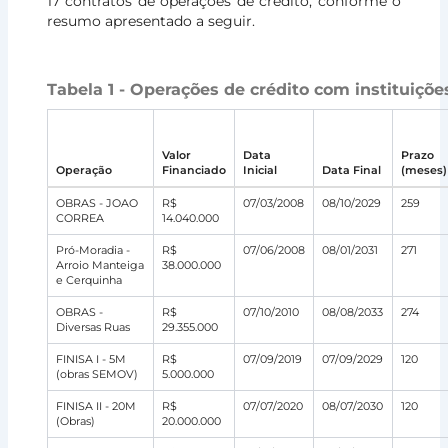
17 contratos de operações de crédito, conforme o
resumo apresentado a seguir.
Tabela 1 - Operações de crédito com instituições
Valor
Data
Prazo
Operação
Financiado
Inicial
Data Final
(meses)
OBRAS - JOAO
R$
07/03/2008
08/10/2029
259
CORREA
14.040.000
Pró-Moradia -
R$
07/06/2008
08/01/2031
271
Arroio Manteiga
38.000.000
e Cerquinha
OBRAS -
R$
07/10/2010
08/08/2033
274
Diversas Ruas
29.355.000
FINISA I - 5M
R$
07/09/2019
07/09/2029
120
(obras SEMOV)
5.000.000
FINISA II - 20M
R$
07/07/2020
08/07/2030
120
(Obras)
20.000.000