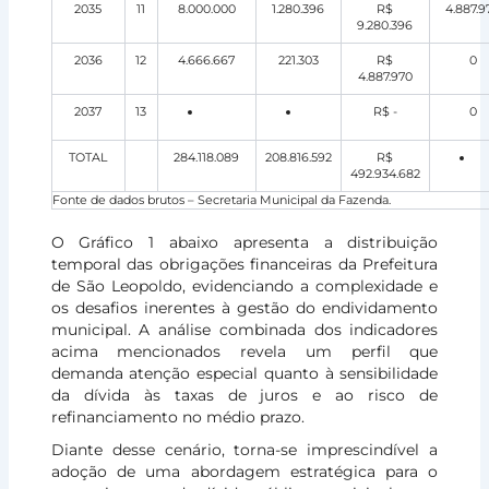
2035
11
8.000.000
1.280.396
R$
4.887.9
9.280.396
2036
12
4.666.667
221.303
R$
0
4.887.970
2037
13
R$ -
0
TOTAL
284.118.089
208.816.592
R$
492.934.682
Fonte de dados brutos – Secretaria Municipal da Fazenda.
O Gráfico 1 abaixo apresenta a distribuição
temporal das obrigações financeiras da Prefeitura
de São Leopoldo, evidenciando a complexidade e
os desafios inerentes à gestão do endividamento
municipal. A análise combinada dos indicadores
acima mencionados revela um perfil que
demanda atenção especial quanto à sensibilidade
da dívida às taxas de juros e ao risco de
refinanciamento no médio prazo.
Diante desse cenário, torna-se imprescindível a
adoção de uma abordagem estratégica para o