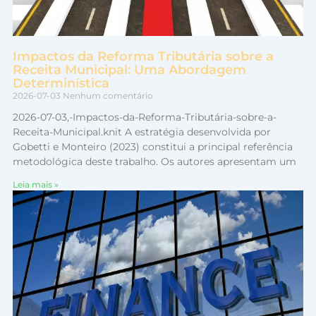
Impactos da Reforma Tributária sobre a
Receita Municipal: Uma Abordagem
Determinística
2026-07-03
Nenhum comentário
2026-07-03,-Impactos-da-Reforma-Tributária-sobre-a-
Receita-Municipal.knit A estratégia desenvolvida por
Gobetti e Monteiro (2023) constitui a principal referência
metodológica deste trabalho. Os autores apresentam um
Leia mais »