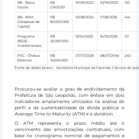
BB - Barco
R$
10/09/2023
10/09/2033
120
Escola
2.903.150
BB - 80M
R$
10/08/2024
11/08/2036
144
(Despesas de
80.000.000
Capital)
Programa
R$
15/04/2025
16/05/2035
121
BRDE -
25.000.000
Investimentos
PAC - Ônibus
R$
07/07/2026
08/07/2046
240
Elétricos
15.600.000
Fonte de dados brutos – Secretaria Municipal da Fazenda. Cálculos do auto
Procurou-se avaliar o grau de endividamento da
Prefeitura de São Leopoldo, com ênfase em dois
indicadores amplamente utilizados na análise do
perfil e da sustentabilidade da dívida pública: o
Average Time to Maturity
(ATM) e a
duration
.
O ATM representa o prazo médio até o
vencimento das amortizações contratuais, com
base no cronograma nominal de pagamentos e