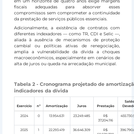
em um horizonte de quatro anos exige margens
fiscais adequadas para absorver esses
compromissos sem comprometer a continuidade
da prestação de serviços públicos essenciais.
Adicionalmente, a existência de contratos com
diferentes indexadores — como TR, CDI e Selic —,
aliada à ausência de mecanismos de proteção
cambial ou políticas ativas de renegociação,
amplia a vulnerabilidade da dívida a choques
macroeconômicos, especialmente em cenários de
alta de juros ou queda na arrecadação municipal.
Tabela 2 - Cronograma projetado de amortizaçã
indicadores da dívida
Sald
Exercício
nº
Amortização
Juros
Prestação
Deved
2024
0
13.954.631
23.249.485
R$
455.730.
37.204.116
2025
1
22.293.419
36.646.309
R$
396.790.