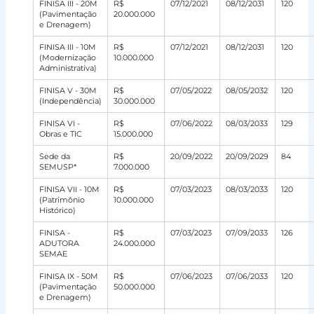
FINISA III - 20M
R$
07/12/2021
08/12/2031
120
(Pavimentação
20.000.000
e Drenagem)
FINISA III - 10M
R$
07/12/2021
08/12/2031
120
(Modernização
10.000.000
Administrativa)
FINISA V - 30M
R$
07/05/2022
08/05/2032
120
(Independência)
30.000.000
FINISA VI -
R$
07/06/2022
08/03/2033
129
Obras e TIC
15.000.000
Sede da
R$
20/09/2022
20/09/2029
84
SEMUSP*
7.000.000
FINISA VII - 10M
R$
07/03/2023
08/03/2033
120
(Patrimônio
10.000.000
Histórico)
FINISA -
R$
07/03/2023
07/09/2033
126
ADUTORA
24.000.000
SEMAE
FINISA IX - 50M
R$
07/06/2023
07/06/2033
120
(Pavimentação
50.000.000
e Drenagem)