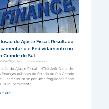
Ilusão do Ajuste Fiscal: Resultado
rçamentário e Endividamento no
o Grande do Sul
26-04-26
Nenhum comentário
Ilusão-do-Ajuste-Fiscal—HTML.knit O quadro
s finanças públicas do Estado do Rio Grande
Sul caracteriza-se por uma fragilidade fiscal
rutural persistente,
a mais »