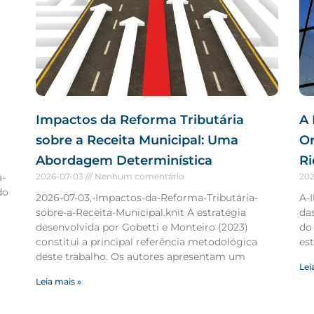
Impactos da Reforma Tributária
A 
sobre a Receita Municipal: Uma
O
Abordagem Determinística
Ri
a-
2026-07-03
Nenhum comentário
20
do
2026-07-03,-Impactos-da-Reforma-Tributária-
A-
sobre-a-Receita-Municipal.knit A estratégia
da
desenvolvida por Gobetti e Monteiro (2023)
do 
constitui a principal referência metodológica
est
deste trabalho. Os autores apresentam um
Lei
Leia mais »